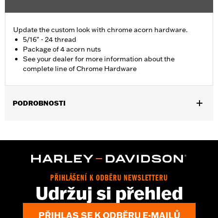
Update the custom look with chrome acorn hardware.
5/16" - 24 thread
Package of 4 acorn nuts
See your dealer for more information about the
complete line of Chrome Hardware
PODROBNOSTI
Universal Fitment.
Sold In Units:
Each
In the Box:
4 chrome-plated acorn nuts
WARRANTY:
1 year limited warranty – Go to
www.h-
d.com/warranty
for full details
PŘIHLÁŠENÍ K ODBĚRU NEWSLETTERU
Udržuj si přehled
PŘIHLAS SE K ODBĚRU E-MAILŮ