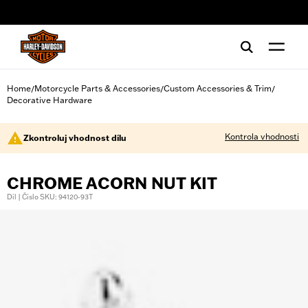
web accessibility
Home
Motorcycle Parts & Accessories
Custom Accessories & Trim
/
/
/
Decorative Hardware
Kontrola vhodnosti
Zkontroluj vhodnost dílu
CHROME ACORN NUT KIT
Díl | Číslo SKU: 94120-93T