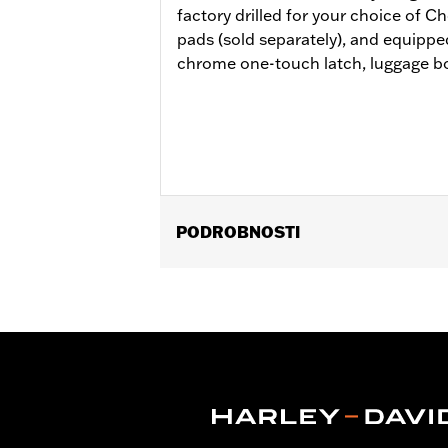
factory drilled for your choice of 
pads (sold separately), and equipp
chrome one-touch latch, luggage bo
PODROBNOSTI
Fits ’14-later Road King®, Road Glide
Separate purchase of H-D® Detachabl
Lock Kit P/N 90300030 is required fo
FLHXSTSE require the separate purch
Detachable Conversion Hardware Kit
Installation Instructions
Capacity:
3285 Cubic inch
Sold Separately:
Backrest Pad, Mount