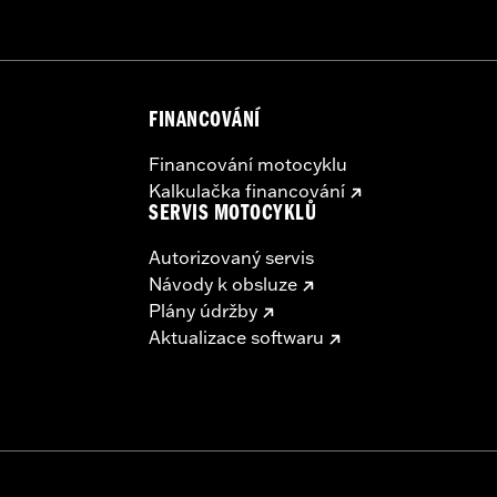
FINANCOVÁNÍ
instructions
– Go to
www.h-d.com/warranty
for full details
Financování motocyklu
Kalkulačka financování
SERVIS MOTOCYKLŮ
Autorizovaný servis
Návody k obsluze
Plány údržby
Aktualizace softwaru