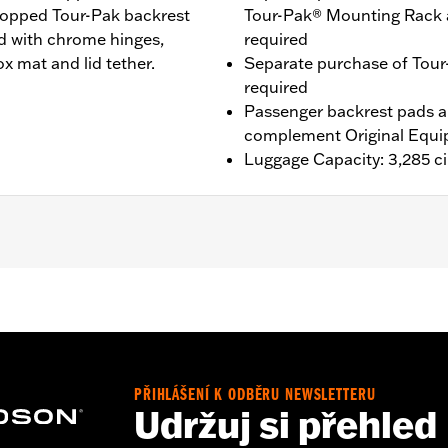
Chopped Tour-Pak backrest
Tour-Pak® Mounting Rack 
ed with chrome hinges,
required
x mat and lid tether.
Separate purchase of Tour
required
Passenger backrest pads ar
complement Original Equi
Luggage Capacity: 3,285 ci
®, Street Glide®, Electra Glide® Standard, and select CVO™
es™ Two-Up or Solo Tour-Pak® Mounting Rack, applicable
r all models. ’23-later FLHXSE and FLTRXSE, ‘24-later FL
ase of Spacer Kit P/N 53001105A. FLTRXSTSE models requi
 P/N 54000383.
PŘIHLÁŠENÍ K ODBĚRU NEWSLETTERU
Udržuj si přehled
ing Rack, Lock Kit - see fitment for details