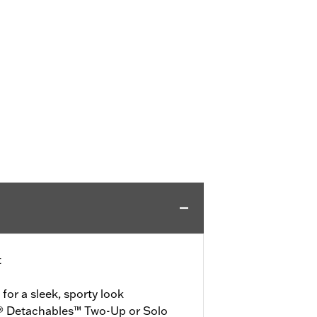
t
or a sleek, sporty look
® Detachables™ Two-Up or Solo