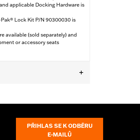
and applicable Docking Hardware is
-Pak® Lock Kit P/N 90300030 is
e available (sold separately) and
pment or accessory seats
 models (except '25-later FLTRXRRSE).
 Docking Hardware, and Tour-Pak
HX, FLTRX, FLTRXSTSE, and
re the additional purchase of
PŘIHLAS SE K ODBĚRU
E-MAILŮ