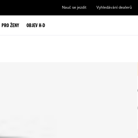
Nauč se jezdit
Vyhledávání dealerů
PRO ŽENY
OBJEV H-D