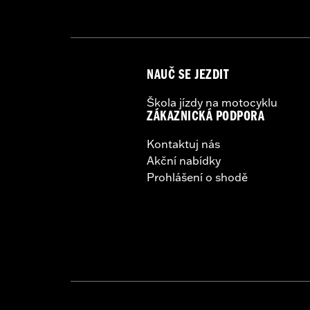
Height:
10.7 Inches
Sold In Units:
Each
Length:
21.6 Inches
Width:
25.9 Inches
NAUČ SE JEZDIT
In the Box:
Tour-Pak and installation 
WARRANTY:
2 year limited warranty 
Škola jízdy na motocyklu
ZÁKAZNICKÁ PODPORA
Kontaktuj nás
Akční nabídky
Prohlášení o shodě