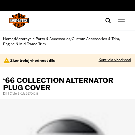
web accessibility
Home
Motorcycle Parts & Accessories
Custom Accessories & Trim
/
/
/
Engine & Mid Frame Trim
Kontrola vhodnosti
Zkontroluj vhodnost dílu
‘66 COLLECTION ALTERNATOR
PLUG COVER
Díl | Číslo SKU: 25701211