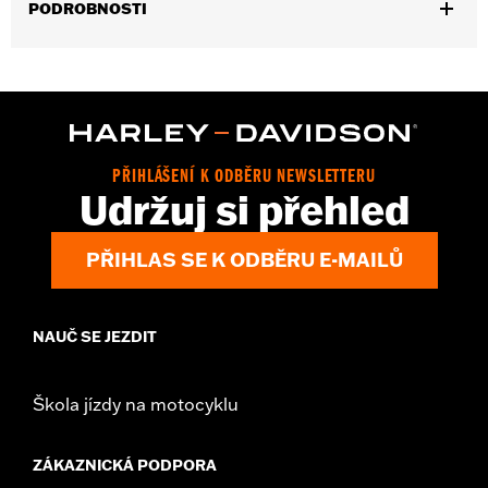
PODROBNOSTI
Fits '21-later Revolution Max engine-equipped models.
Installation Instructions
Collection:
'66 Collection
Sold In Units:
Each
In the Box:
Alternator Plug Cover, O-ring and installation
PŘIHLÁŠENÍ K ODBĚRU NEWSLETTERU
instructions
Udržuj si přehled
WARRANTY:
,,,,,,,,,,,,,,,,,,,,,,,,,,,,,,,,,,,,,,,,,,,,,,,,,,,,,,,,,,,,,,,,,,,
PŘIHLAS SE K ODBĚRU E-MAILŮ
NAUČ SE JEZDIT
Škola jízdy na motocyklu
ZÁKAZNICKÁ PODPORA