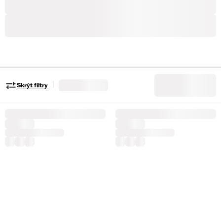
|
Skrýt filtry