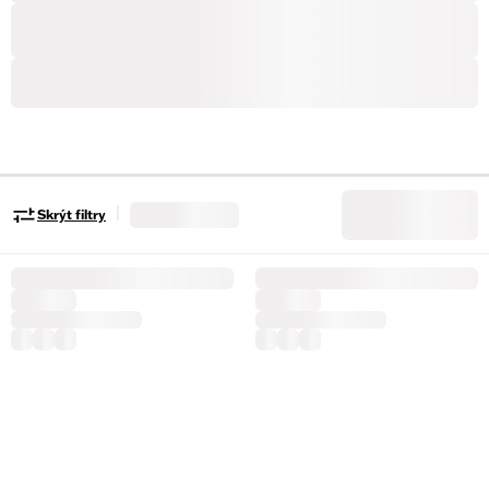
|
Skrýt filtry