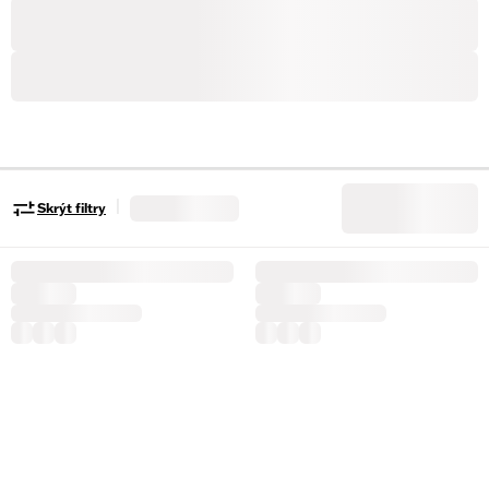
|
Skrýt filtry