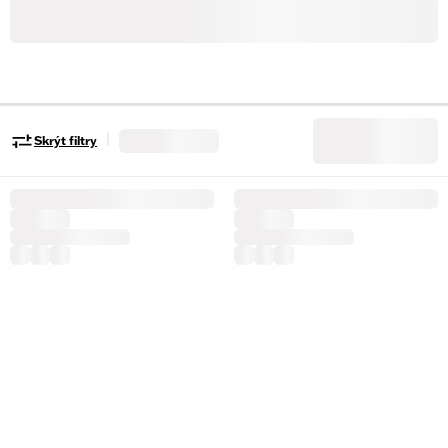
|
Skrýt filtry