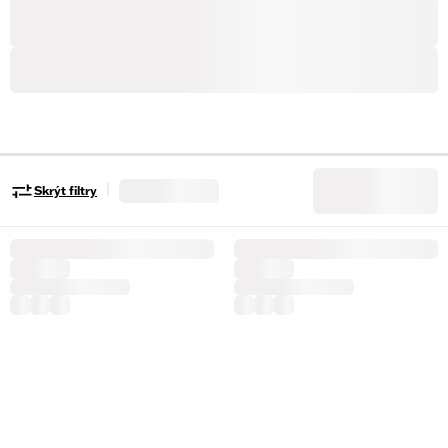
|
Skrýt filtry