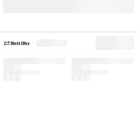
|
Skrýt filtry