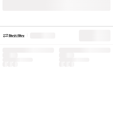
|
Skrýt filtry