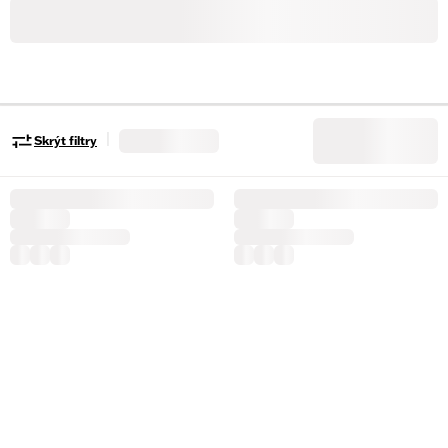
|
Skrýt filtry