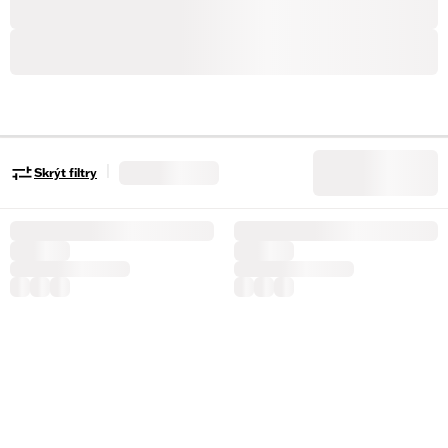
|
Skrýt filtry