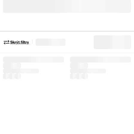
|
Skrýt filtry