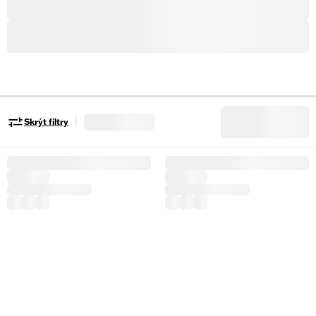
|
Skrýt filtry