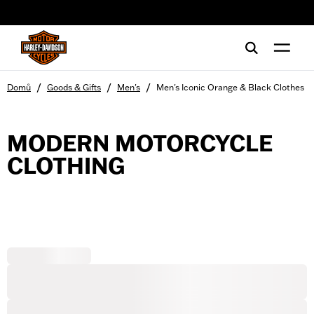
web accessibility
/
/
/
Domů
Goods & Gifts
Men's
Men's Iconic Orange & Black Clothes
MODERN MOTORCYCLE
CLOTHING