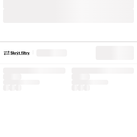
|
Skrýt filtry