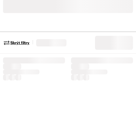
|
Skrýt filtry