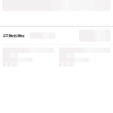
|
Skrýt filtry