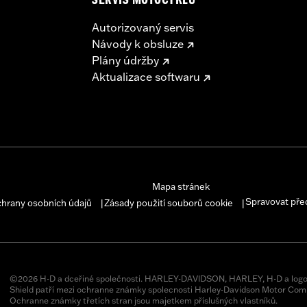
SERVIS MOTOCYKLŮ
Autorizovaný servis
Návody k obsluze
Plány údržby
Aktualizace softwaru
Mapa stránek
Spravovat pře
chrany osobních údajů
Zásady použití souborů cookie
|
|
©2026 H-D a dceřiné společnosti. HARLEY-DAVIDSON, HARLEY, H-D a logo
Shield patří mezi ochranne známky spolecnosti Harley-Davidson Motor Comp
Ochranne známky třetích stran jsou majetkem příslušných vlastníků.