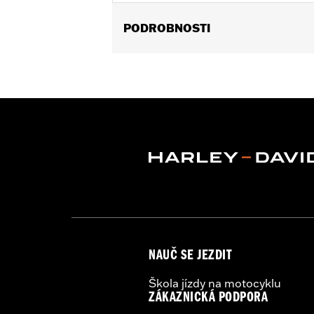
PODROBNOSTI
Fits '96-'13 Electra Glide®, Street Gl
57800-00. Does not fit with access
Installation Instructions
Collection:
Burst
Sold In Units:
Each
In the Box:
Trim ring only
WARRANTY:
1 year limited warranty 
NAUČ SE JEZDIT
Škola jízdy na motocyklu
ZÁKAZNICKÁ PODPORA