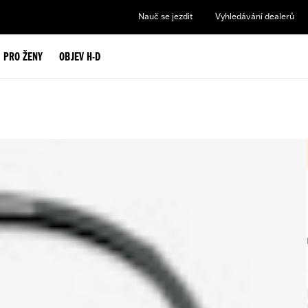
Nauč se jezdit
Vyhledávání dealerů
PRO ŽENY
OBJEV H-D