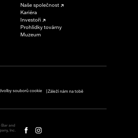
Naše společnost
Kariéra
Investoři
Prohlídky továrny
Muzeum
dvolby souborů cookie
Záleží nám na tobě
|
 Bar and
any, Inc.