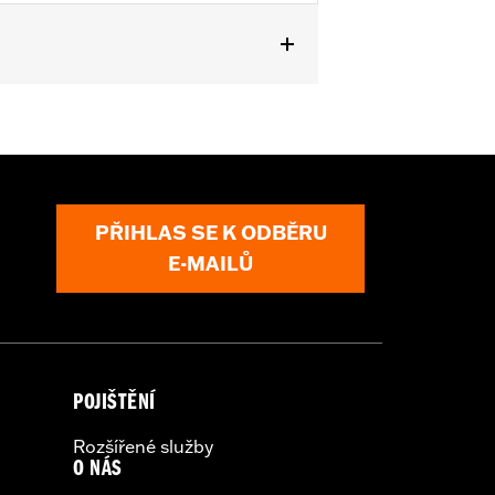
E). Does not fit with Fairing Bra P/N
PŘIHLAS SE K ODBĚRU
E-MAILŮ
POJIŠTĚNÍ
Rozšířené služby
O NÁS