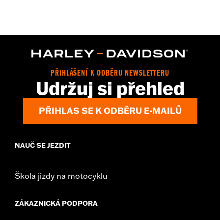
Gender:
Women
WARRANTY:
Wolverine Worldwide Manufacturer Warranty - Go
to
www.h-d.com/warranty
for full details
Origin:
Imported
Dimension Description:
Shaft Height: 6” / Heel Height: 1.25”
PŘIHLÁŠENÍ K ODBĚRU NEWSLETTERU
Udržuj si přehled
PŘIHLAS SE K ODBĚRU E-MAILŮ
NAUČ SE JEZDIT
Škola jízdy na motocyklu
ZÁKAZNICKÁ PODPORA