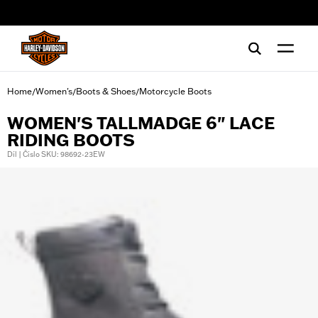
web accessibility
Home
Women's
Boots & Shoes
Motorcycle Boots
/
/
/
WOMEN'S TALLMADGE 6" LACE
RIDING BOOTS
Díl | Číslo SKU: 98692-23EW