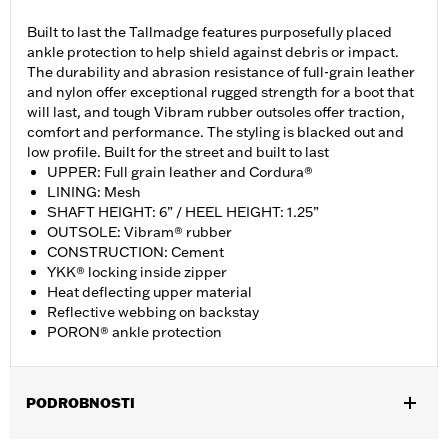
Built to last the Tallmadge features purposefully placed
ankle protection to help shield against debris or impact.
The durability and abrasion resistance of full-grain leather
and nylon offer exceptional rugged strength for a boot that
will last, and tough Vibram rubber outsoles offer traction,
comfort and performance. The styling is blacked out and
low profile. Built for the street and built to last
UPPER: Full grain leather and Cordura®
LINING: Mesh
SHAFT HEIGHT: 6” / HEEL HEIGHT: 1.25”
OUTSOLE: Vibram® rubber
CONSTRUCTION: Cement
YKK® locking inside zipper
Heat deflecting upper material
Reflective webbing on backstay
PORON® ankle protection
PODROBNOSTI