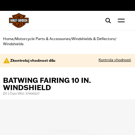
web accessibility
Home
Motorcycle Parts & Accessories
Windshields & Deflectors
/
/
/
Windshields
Kontrola vhodnosti
Zkontroluj vhodnost dílu
BATWING FAIRING 10 IN.
WINDSHIELD
Díl | Číslo SKU: 57400227