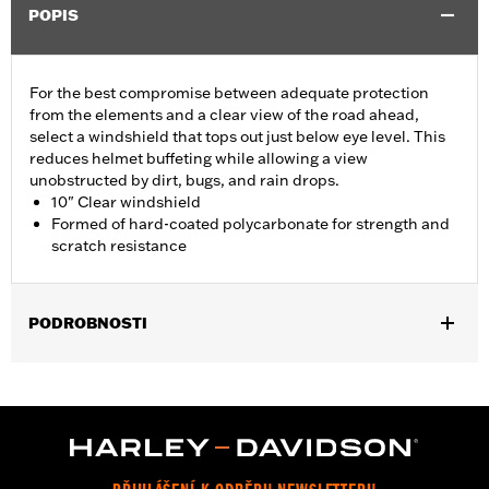
POPIS
For the best compromise between adequate protection
from the elements and a clear view of the road ahead,
select a windshield that tops out just below eye level. This
reduces helmet buffeting while allowing a view
unobstructed by dirt, bugs, and rain drops.
10" Clear windshield
Formed of hard-coated polycarbonate for strength and
scratch resistance
PODROBNOSTI
Fits ‘14-'24 Electra Glide®, Street Glide® (except '23-later
FLHXSE and '24-later FLHX), Ultra Limited™ and '14-'25 Tri
Glide™ models.
Installation Instructions
Sold In Units:
Each