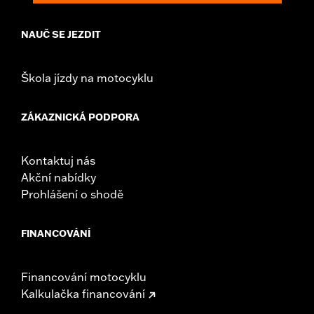
change in clutch and/or throttle cable and brake lines
for some models. Handlebar height is regulated in many
NAUČ SE JEZDIT
locations. Check local laws to ensure your motorcycle
meets applicable regulations.
Škola jízdy na motocyklu
ZÁKAZNICKÁ PODPORA
Kontaktuj nás
Akční nabídky
Prohlášení o shodě
FINANCOVÁNÍ
Financování motocyklu
Kalkulačka financování