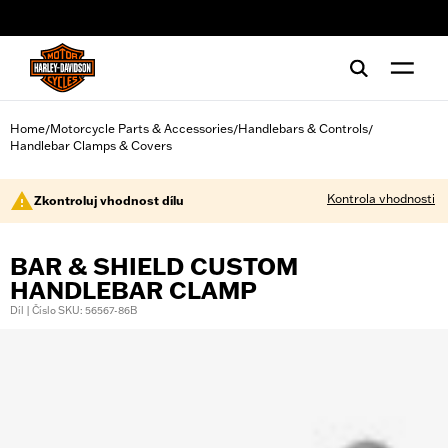
web accessibility
Home
Motorcycle Parts & Accessories
Handlebars & Controls
/
/
/
Handlebar Clamps & Covers
Kontrola vhodnosti
Zkontroluj vhodnost dílu
BAR & SHIELD CUSTOM
HANDLEBAR CLAMP
Díl | Číslo SKU: 56567-86B