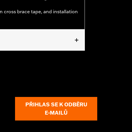
n cross brace tape, and installation
PŘIHLAS SE K ODBĚRU
E-MAILŮ