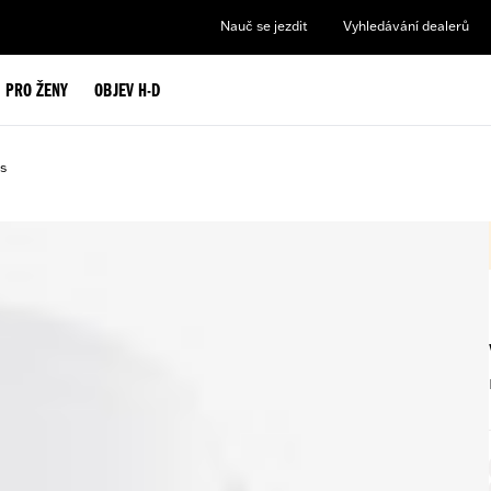
Nauč se jezdit
Vyhledávání dealerů
PRO ŽENY
OBJEV H-D
s