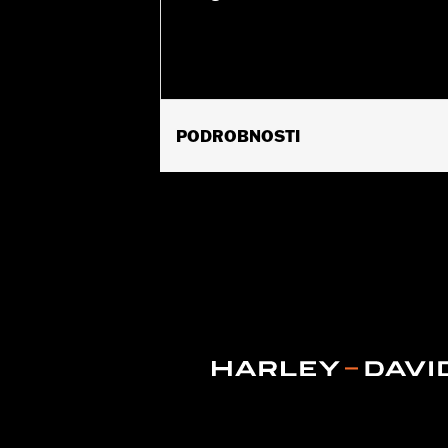
PODROBNOSTI
Fits '94-'25 Road King® models (excep
Installation Instructions
Sold In Units:
Each
Material:
Polycarbonate
Width:
23.1 Inches
In the Box:
Screen, cross brace tape 
Material Width UOM:
Inches
Windshield Height above Headlamp
Windshield Height above Headlam
Windshield Overall Height:
29.0
Windshield Overall Height UOM:
In
WARRANTY:
1 year limited warranty 