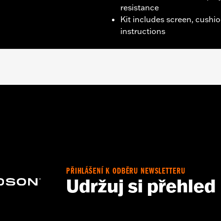
resistance
Kit includes screen, cushio
instructions
t '13-'14 FLHRSE).
and instructions
PŘIHLÁŠENÍ K ODBĚRU NEWSLETTERU
:
22.0
Udržuj si přehled
p UOM:
Inches
ches
– Go to
www.h-d.com/warranty
for full details