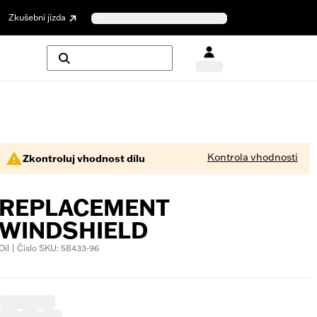
Zkušební jízda
Kontrola vhodnosti
Zkontroluj vhodnost dílu
REPLACEMENT
WINDSHIELD
Díl | Číslo SKU: 58433-96