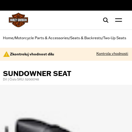
web accessibility
Home
Motorcycle Parts & Accessories
Seats & Backrests
Two-Up Seats
/
/
/
Kontrola vhodnosti
Zkontroluj vhodnost dílu
SUNDOWNER SEAT
Díl | Číslo SKU: 52000748