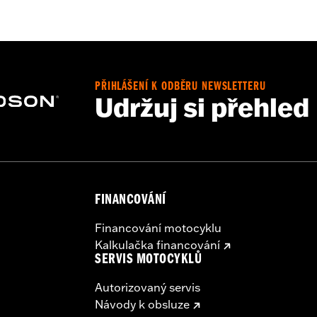
– Go to
www.h-d.com/warranty
for full details
PŘIHLÁŠENÍ K ODBĚRU NEWSLETTERU
Udržuj si přehled
FINANCOVÁNÍ
Financování motocyklu
Kalkulačka financování
SERVIS MOTOCYKLŮ
Autorizovaný servis
Návody k obsluze