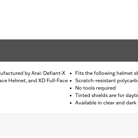
nufactured by Arai: Defiant-X
Fits the following helmet s
ace Helmet, and XD Full-Face
Scratch-resistant polycarb
No tools required
Tinted shields are for dayt
Available in clear and dar