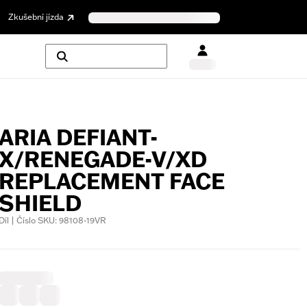
Zkušební jízda
ARIA DEFIANT-
X/RENEGADE-V/XD
REPLACEMENT FACE
SHIELD
Díl | Číslo SKU: 98108-19VR