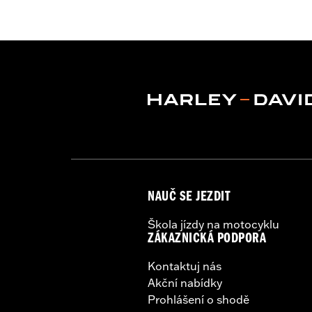
Gender:
Unisex
Collection:
Genuine Motorclothes
WARRANTY:
1 year limited warranty 
NAUČ SE JEZDIT
Škola jízdy na motocyklu
ZÁKAZNICKÁ PODPORA
Kontaktuj nás
Akční nabídky
Prohlášení o shodě