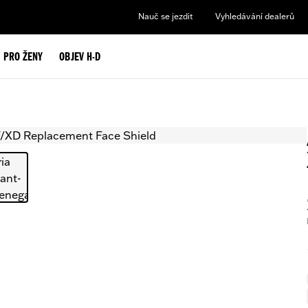
Nauč se jezdit
Vyhledávání dealerů
PRO ŽENY
OBJEV H-D