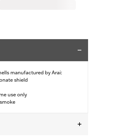
hells manufactured by Arai:
onate shield
ime use only
k smoke