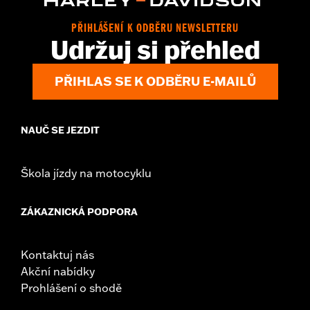
Sold In Units:
Each
In the Box:
Shifter peg and installation instructions
PŘIHLÁŠENÍ K ODBĚRU NEWSLETTERU
WARRANTY:
2 year limited warranty – Go to
www.h-
Udržuj si přehled
d.com/warranty
for full details
PŘIHLAS SE K ODBĚRU E-MAILŮ
NAUČ SE JEZDIT
Škola jízdy na motocyklu
ZÁKAZNICKÁ PODPORA
Kontaktuj nás
Akční nabídky
Prohlášení o shodě