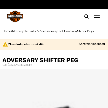
web accessibility
Home
Motorcycle Parts & Accessories
Foot Controls
Shifter Pegs
/
/
/
Kontrola vhodnosti
Zkontroluj vhodnost dílu
ADVERSARY SHIFTER PEG
Díl | Číslo SKU: 33600322