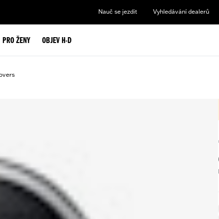
Nauč se jezdit
Vyhledávání dealerů
PRO ŽENY
OBJEV H-D
overs