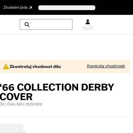
Zkušební jízda
Kontrola vhodnosti
Zkontroluj vhodnost dílu
‘66 COLLECTION DERBY
COVER
Díl | Číslo SKU: 25701209