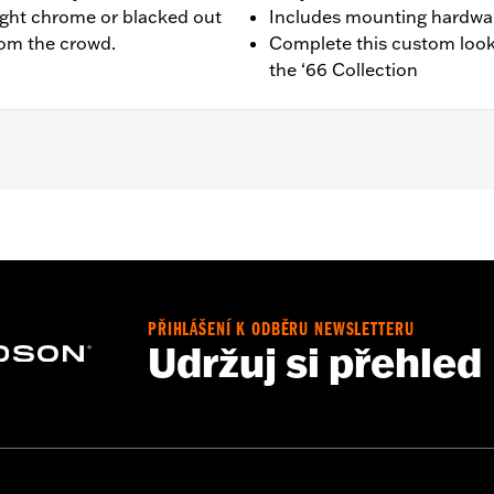
ight chrome or blacked out
Includes mounting hardwa
from the crowd.
Complete this custom look
the ‘66 Collection
ail® models. Also fits ’18 Softail models equipped with Narro
941, 25701039, 25701040 and 25701043.
PŘIHLÁŠENÍ K ODBĚRU NEWSLETTERU
 installation instructions
Udržuj si přehled
,,,,,,,,,,,,,,,,
e covers may require purchase of new gaskets. See dealer f