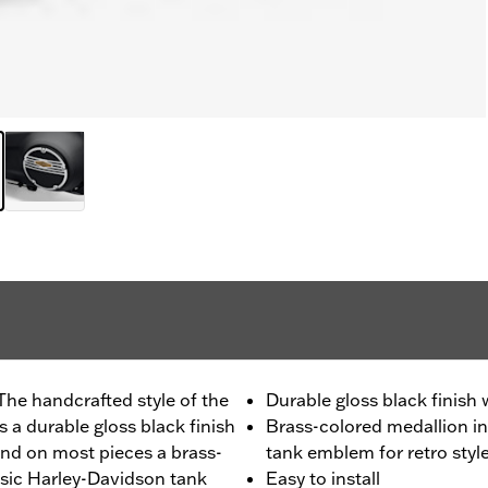
The handcrafted style of the
Durable gloss black finish
 a durable gloss black finish
Brass-colored medallion in
nd on most pieces a brass-
tank emblem for retro styl
ssic Harley-Davidson tank
Easy to install