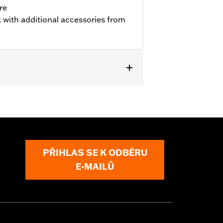
re
 with additional accessories from
w-Profile Primary Cover P/N's
PŘIHLAS SE K ODBĚRU
E-MAILŮ
or information.