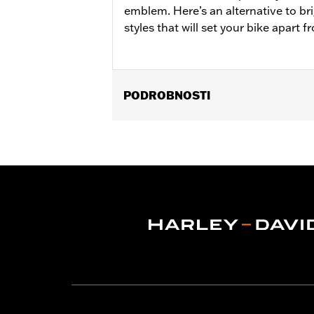
emblem. Here’s an alternative to br
styles that will set your bike apart 
PODROBNOSTI
Fits ’18-later FLSB and ’19-later Soft
25701077, 25700913, 25700937, 25700
Installation Instructions
Collection:
'66 Collection
Sold In Units:
Each
In the Box:
Derby Cover, hardware and
WARRANTY:
,,,,,,,,,,,,,,,,,,,,,,,,,,,,,,,,,,,,,,,,,,,,,,
NOTES:
Removing and installing engin