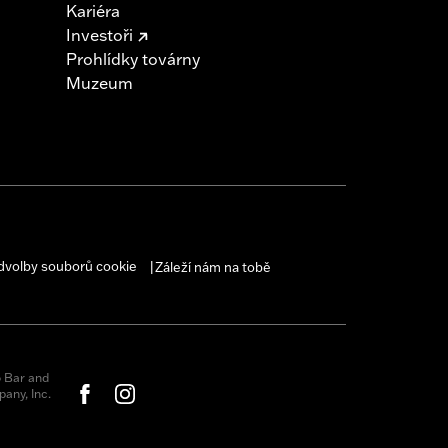
Kariéra
Investoři
Prohlídky továrny
Muzeum
 cable and brake lines for some
r motorcycle meets applicable
dvolby souborů cookie
Záleží nám na tobě
|
 Bar and
any, Inc.