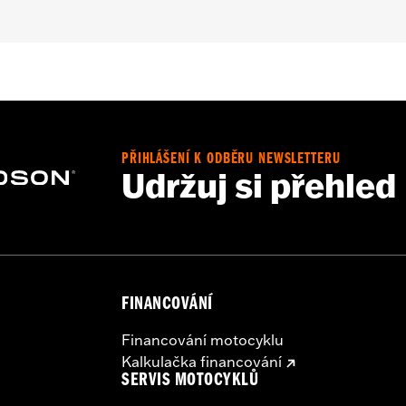
les equipped with 4-point H-D detachable docking kits. Mode
e of 1.25" handlebar riser kit. All models require separate p
ation Requirements
PŘIHLÁŠENÍ K ODBĚRU NEWSLETTERU
Udržuj si přehled
s
tion components
FINANCOVÁNÍ
Financování motocyklu
ors (4), installation instructions
Kalkulačka financování
SERVIS MOTOCYKLŮ