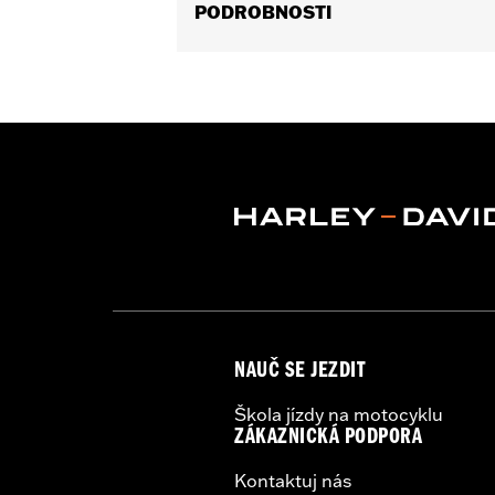
PODROBNOSTI
Fits '14-'20 Road King excluding vehic
handlebar will require separate purchas
components.
Installation Instructions
Harley-Davidson Handlebar Install
Base Width:
11.0
Base Width UOM:
Inches
Knurl Center-to-Center:
3.54
Knurl Center-to-Center UOM:
Inche
Diameter:
1.25
Material Diameter UOM:
Inches
Sold Separately:
Additional installa
NAUČ SE JEZDIT
Sold In Units:
Each
Material:
Steel
Škola jízdy na motocyklu
In the Box:
Handlebar, aluminum isolat
ZÁKAZNICKÁ PODPORA
Pullback:
3.71
Kontaktuj nás
Pullback UOM:
Inches