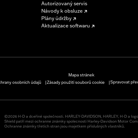
Autorizovaný servis
Návody k obsluze
Plány údržby
Aktualizace softwaru
– Go to
www.h-d.com/warranty
for full details
s and risers may require a change in clutch and/or throttle
egulated in many locations. Check local laws to ensure you
Mapa stránek
Spravovat pře
chrany osobních údajů
Zásady použití souborů cookie
|
|
©2026 H-D a dceřiné společnosti. HARLEY-DAVIDSON, HARLEY, H-D a logo
Shield patří mezi ochranne známky spolecnosti Harley-Davidson Motor Comp
Ochranne známky třetích stran jsou majetkem příslušných vlastníků.