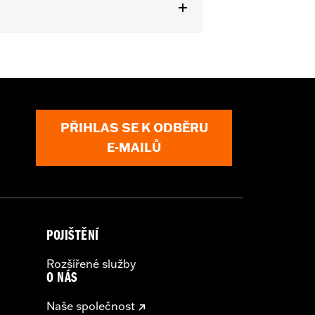
ls originally equipped with 1.0"
urchase of additional installation
PŘIHLAS SE K ODBĚRU
E-MAILŮ
POJIŠTĚNÍ
Rozšířené služby
O NÁS
Naše společnost