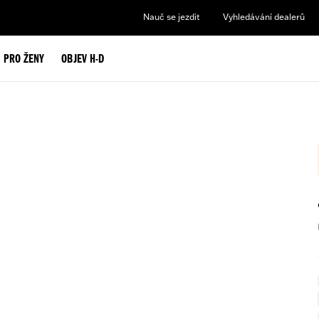
Nauč se jezdit
Vyhledávání dealerů
PRO ŽENY
OBJEV H-D