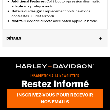
Additional Features
:
Col à bouton-pression dissimulé,
adapté à la pratique moto.
Détails du design
:
Empiècement poitrine et dos
contrastés. Ourlet arrondi.
Motifs.
:
Broderie directe avec patch appliqué brodé.
DÉTAILS
Sexe:
Femmes
Caractéristiques fonctionnelles:
Fermeture zippée à l'avant
GARANTIE:
Garantie limitée de 2 ans - Rendez-vous sur
www.h-
d.com/warranty
pour plus de détails
Material:
Cotton
INSCRIPTION À LA NEWSLETTER
Origine:
Importé
Restez informé
INSCRIVEZ-VOUS POUR RECEVOIR
NOS EMAILS