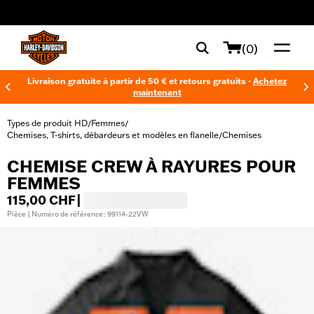
web accessibility
(0)
Livraison gratuite à partir de 50 € et retours gratuits -
Achetez
maintenant
Types de produit HD
Femmes
/
/
Chemises, T-shirts, débardeurs et modèles en flanelle
Chemises
/
CHEMISE CREW À RAYURES POUR
FEMMES
115,00 CHF
|
Pièce | Numéro de référence : 99114-22VW