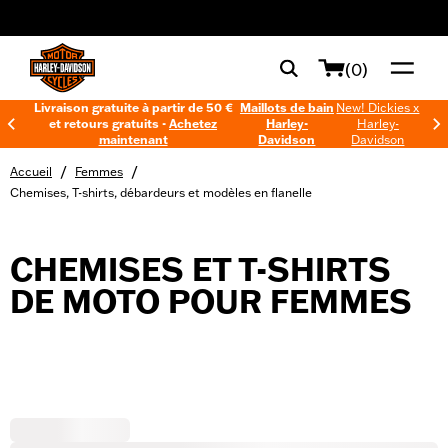
web accessibility
(0)
Livraison gratuite à partir de 50 €
Maillots de bain
New! Dickies x
et retours gratuits -
Achetez
Harley-
Harley-
maintenant
Davidson
Davidson
/
/
Accueil
Femmes
Chemises, T-shirts, débardeurs et modèles en flanelle
CHEMISES ET T-SHIRTS
DE MOTO POUR FEMMES