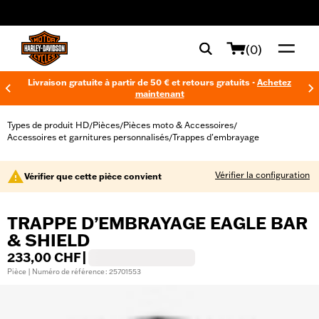
web accessibility
(0)
Livraison gratuite à partir de 50 € et retours gratuits -
Achetez
maintenant
Types de produit HD
Pièces
Pièces moto & Accessoires
/
/
/
Accessoires et garnitures personnalisés
Trappes d'embrayage
/
Vérifier la configuration
Vérifier que cette pièce convient
TRAPPE D’EMBRAYAGE EAGLE BAR
& SHIELD
233,00 CHF
|
Pièce | Numéro de référence : 25701553