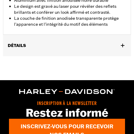
Aluminium avec finition anodisée noire durable
Le design est gravé au laser pour révéler des reflets
brillants et conférer un look affirmé et contrasté.
La couche de finition anodisée transparente protège
l'apparence et l'intégrité du motif des éléments
DÉTAILS
Pour modèles FLSB à partir de ’18 et Softail® à partir de ’19.
Également compatible avec les modèles Softail ’18 équipés d’un
carter de chaîne primaire à profil élancé réf. 25701077,
25700913, 25700937, 25700941, 25701039, 25701040 et
25701043.
Instructions d’installation
GARANTIE:
,,,,,,,,,,,,,,,,,,,,,,,,,,,,,,,,,,,,,,,,,,,,,,,,,,,,,,,,,,,,,,
NOTES:
Le retrait et l'installation de caches moteur peuvent
INSCRIPTION À LA NEWSLETTER
Restez informé
nécessiter l'achat de nouveaux joints. Rendez-vous chez
votre concessionnaire pour plus d'informations.
INSCRIVEZ-VOUS POUR RECEVOIR