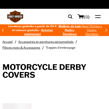
web accessibility
(0)
Livraison gratuite à partir de 50 €
Maillots de bain
New! Dickies x
et retours gratuits -
Achetez
Harley-
Harley-
maintenant
Davidson
Davidson
/
/
Accueil
Accessoires et garnitures personnalisés
/
Pièces moto & Accessoires
Trappes d'embrayage
MOTORCYCLE DERBY
COVERS