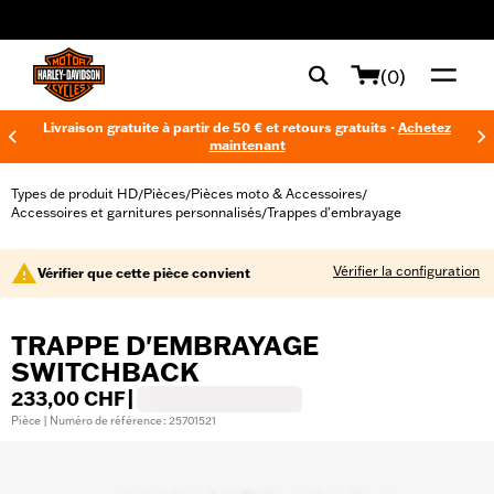
web accessibility
(0)
Livraison gratuite à partir de 50 € et retours gratuits -
Achetez
maintenant
Types de produit HD
Pièces
Pièces moto & Accessoires
/
/
/
Accessoires et garnitures personnalisés
Trappes d'embrayage
/
Vérifier la configuration
Vérifier que cette pièce convient
TRAPPE D'EMBRAYAGE
SWITCHBACK
233,00 CHF
|
Pièce | Numéro de référence : 25701521