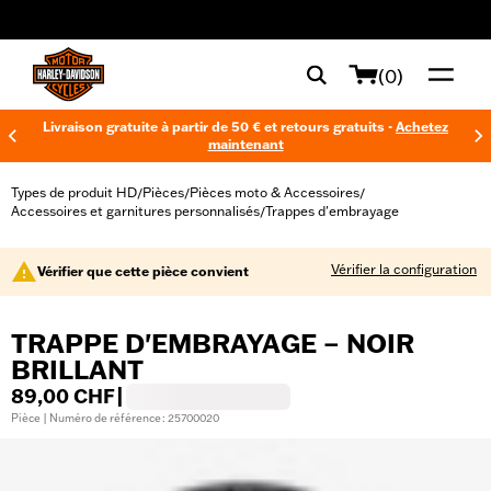
web accessibility
(0)
Livraison gratuite à partir de 50 € et retours gratuits -
Achetez
maintenant
Types de produit HD
Pièces
Pièces moto & Accessoires
/
/
/
Accessoires et garnitures personnalisés
Trappes d'embrayage
/
Vérifier la configuration
Vérifier que cette pièce convient
TRAPPE D'EMBRAYAGE – NOIR
BRILLANT
89,00 CHF
|
Pièce | Numéro de référence : 25700020