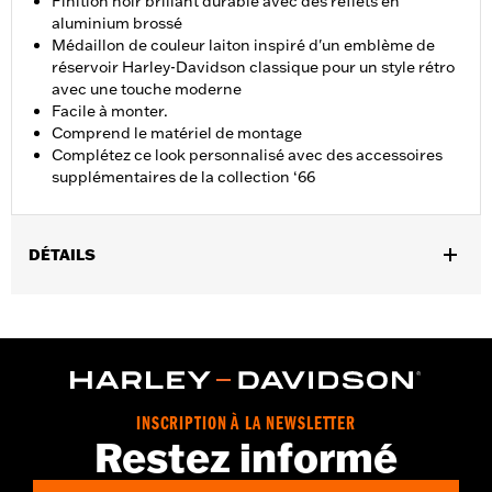
Finition noir brillant durable avec des reflets en
aluminium brossé
Médaillon de couleur laiton inspiré d'un emblème de
réservoir Harley-Davidson classique pour un style rétro
avec une touche moderne
Facile à monter.
Comprend le matériel de montage
Complétez ce look personnalisé avec des accessoires
supplémentaires de la collection ‘66
DÉTAILS
Pour modèles FLSB à partir de ’18 et Softail® à partir de ’19.
Convient aussi aux modèles Softail de 2018 équipés d’un carter
primaire à profil étroit P/N 25701077, 25700913, 25700937,
25700941, 25701039, 25701040 et 25701043.
Instructions d’installation
Collection:
Collection ’66
INSCRIPTION À LA NEWSLETTER
Restez informé
Vendu à l'unité:
Chaque
Dans la boîte:
Trappe d’embrayage, matériel et instructions