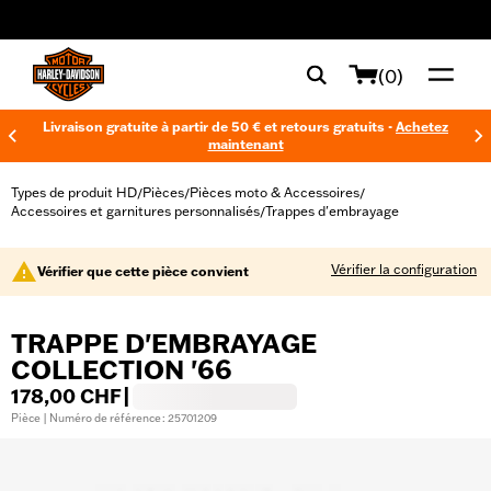
web accessibility
(0)
Livraison gratuite à partir de 50 € et retours gratuits -
Achetez
maintenant
Types de produit HD
Pièces
Pièces moto & Accessoires
/
/
/
Accessoires et garnitures personnalisés
Trappes d'embrayage
/
Vérifier la configuration
Vérifier que cette pièce convient
TRAPPE D'EMBRAYAGE
COLLECTION '66
178,00 CHF
|
Pièce | Numéro de référence : 25701209