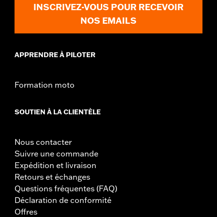
d'installation
INSCRIVEZ-VOUS POUR RECEVOIR
GARANTIE:
,,,,,,,,,,,,,,,,,,,,,,,,,,,,,,,,,,,,,,,,,,,,,,,,,,,,,,,,,,,,,,
NOS EMAILS
NOTES:
Le retrait et l'installation de caches moteur peuvent
nécessiter l'achat de nouveaux joints. Rendez-vous chez
votre concessionnaire pour plus d'informations.
APPRENDRE À PILOTER
Formation moto
SOUTIEN À LA CLIENTÈLE
Nous contacter
Suivre une commande
Expédition et livraison
Retours et échanges
Questions fréquentes (FAQ)
Déclaration de conformité
Offres