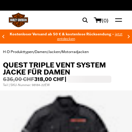
web accessibility
(0)
Kostenloser Versand ab 50 € & kostenlose Rücksendung –
jetzt
entdecken
H-D Produkttypen
Damen
Jacken
Motorradjacken
/
/
/
QUEST TRIPLE VENT SYSTEM
JACKE FÜR DAMEN
636,00 CHF
318,00 CHF
|
Teil | SKU-Nummer: 98184-22EW