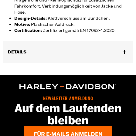
Kragenrolle und -Kehlkopfschutz für zusätzlichen
Fahrkomfort. Verbindungsmöglichkeit von Jacke und
Hose.
Design-Details
:
Klettverschluss am Bündchen.
Motive
:
Plastischer Aufdruck.
Certification
:
Zertifiziert gemäß EN 17092-4:2020.
DETAILS
Geschlecht:
Damen
,
,
Funktionsmerkmale:
BelÃ¼ftet
Wasserdicht
Versiegelte
,
,
,
NÃ¤hte
Windschutzleiste
Action BackÂ â€“ Basic
Einstellbare
,
,
Taille
Zwei-Wege-FrontreiÃŸverschluss
,
,
ReiÃŸverschlusstaschen
ReiÃŸverschluss innen
Mit
NEWSLETTER-ANMELDUNG
Protektoren
Auf dem Laufenden
GARANTIE:
2 Jahre beschränkte Garantie – Alle Details dazu auf
bleiben
www.h-d.com/warranty
Jacket Style:
Triple Vent
Shop To Be:
Cool
FÜR E-MAILS ANMELDEN