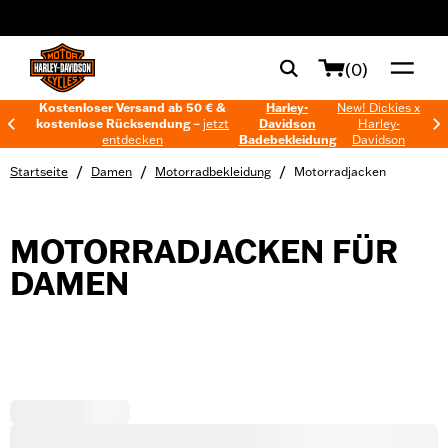
web accessibility
(0)
Kostenloser Versand ab 50 € &
Harley-
New! Dickies x
kostenlose Rücksendung –
jetzt
Davidson
Harley-
entdecken
Badebekleidung
Davidson
/
/
/
Startseite
Damen
Motorradbekleidung
Motorradjacken
MOTORRADJACKEN FÜR
DAMEN