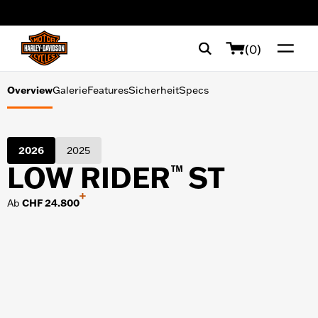
Galerie
web accessibility
Features
(0)
Sicherheit
Overview
Galerie
Features
Sicherheit
Specs
Specs
2026
2025
LOW RIDER
ST
™
+
Ab
CHF 24.800
TOOLS ZUM SHOPPEN
Finanzierung
Probefahrt
Broschüre anfordern