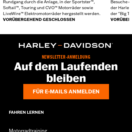
Rundgang durch die Anlage, in der Sportster™,
Besuche d
Softail™, Touring und CVO™ Motorräder sowie
der Harle
LiveWire™ Elektromotorräder hergestellt werden.
der "Big Tw
VORÜBERGEHEND GESCHLOSSEN
VORÜBER
NEWSLETTER-ANMELDUNG
Auf dem Laufenden
bleiben
FÜR E-MAILS ANMELDEN
FAHREN LERNEN
Motorradtraining