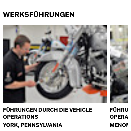
WERKSFÜHRUNGEN
FÜHRUNGEN DURCH DIE VEHICLE
FÜHRUN
OPERATIONS
OPERAT
YORK, PENNSYLVANIA
MENOMO