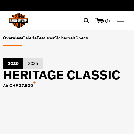
Galerie
web accessibility
Features
(0)
Sicherheit
Overview
Galerie
Features
Sicherheit
Specs
Specs
2026
2025
HERITAGE CLASSIC
+
Ab
CHF 27.600
TOOLS ZUM SHOPPEN
Finanzierung
Probefahrt
Broschüre anfordern