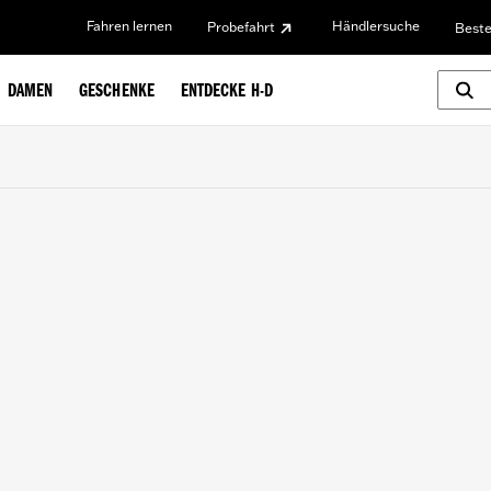
Fahren lernen
Händlersuche
Probefahrt
Beste
DAMEN
GESCHENKE
ENTDECKE H-D