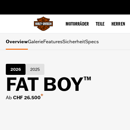
web accessibility
MOTORRÄDER
TEILE
HERREN
Overview
Galerie
Features
Sicherheit
Specs
2026
2025
FAT BOY
™
+
Ab
CHF 26.500