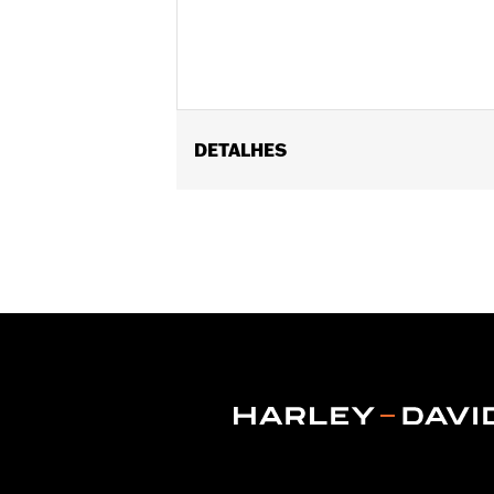
DETALHES
Gender:
Unisex
Dimension Description:
4.5" H x 4" 