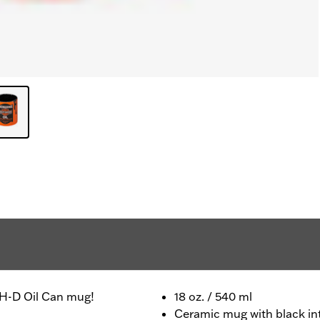
c H-D Oil Can mug!
18 oz. / 540 ml
Ceramic mug with black int