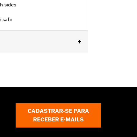
h sides
 safe
CADASTRAR-SE PARA
RECEBER E-MAILS