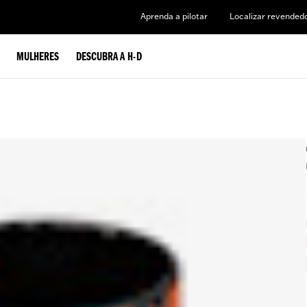
Aprenda a pilotar
Localizar revended
MULHERES
DESCUBRA A H-D