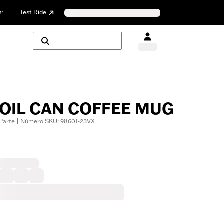
or
Test Ride
OIL CAN COFFEE MUG
Parte | Número SKU: 98601-23VX