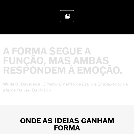
A
FORMA
SEGUE
A
FUNÇÃO,
MAS
AMBAS
RESPONDEM
À
EMOÇÃO.
Willie
G.
Davidson
,
Diretor
Emérito
de
Estilo
e
Embaixador
da
Marca
Harley-Davidson
ONDE AS IDEIAS GANHAM
FORMA