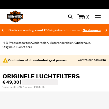
web accessibility
(0)
Gratis verzending vanaf €50 & gratis retourneren -
Nu shoppen
H-D Productsoorten
Onderdelen
Motoronderdelen
Onderhoud
/
/
/
/
Originele Luchtfilters
Controleer pasvorm
Controleer of dit onderdeel gaat passen
ORIGINELE LUCHTFILTERS
€ 49,00
|
Onderdeel | SKU Nummer: 29633-08