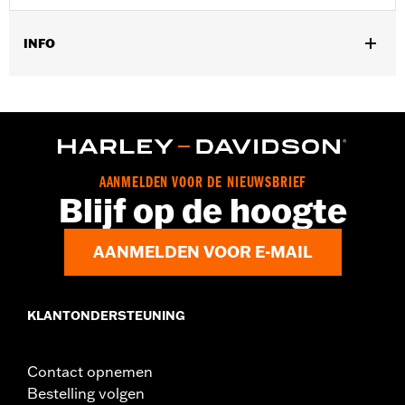
INFO
Past op ‘08-13-'16 Touring en Trike modellen.
Per stuk verkocht:
Elk
In de doos:
Alleen luchtfilter
AANMELDEN VOOR DE NIEUWSBRIEF
Blijf op de hoogte
AANMELDEN VOOR E-MAIL
KLANTONDERSTEUNING
Contact opnemen
Bestelling volgen