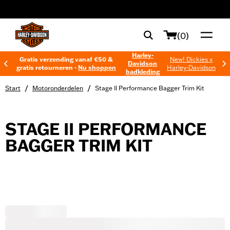
web accessibility
(0)
Harley-
Gratis verzending vanaf €50 &
New! Dickies x
Davidson
gratis retourneren -
Nu shoppen
Harley-Davidson
badkleding
/
/
Start
Motoronderdelen
Stage II Performance Bagger Trim Kit
STAGE II PERFORMANCE
BAGGER TRIM KIT