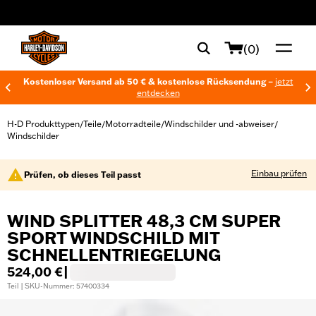
web accessibility
(0)
Kostenloser Versand ab 50 € & kostenlose Rücksendung –
jetzt
entdecken
H-D Produkttypen
Teile
Motorradteile
Windschilder und -abweiser
/
/
/
/
Windschilder
Einbau prüfen
Prüfen, ob dieses Teil passt
WIND SPLITTER 48,3 CM SUPER
SPORT WINDSCHILD MIT
SCHNELLENTRIEGELUNG
524,00 €
|
Teil | SKU-Nummer: 57400334