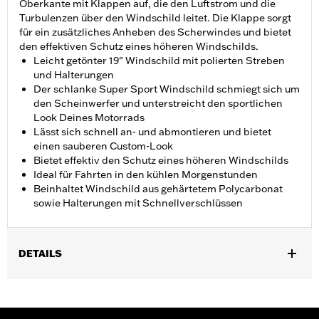
Oberkante mit Klappen auf, die den Luftstrom und die
Turbulenzen über den Windschild leitet. Die Klappe sorgt
für ein zusätzliches Anheben des Scherwindes und bietet
den effektiven Schutz eines höheren Windschilds.
Leicht getönter 19" Windschild mit polierten Streben
und Halterungen
Der schlanke Super Sport Windschild schmiegt sich um
den Scheinwerfer und unterstreicht den sportlichen
Look Deines Motorrads
Lässt sich schnell an- und abmontieren und bietet
einen sauberen Custom-Look
Bietet effektiv den Schutz eines höheren Windschilds
Ideal für Fahrten in den kühlen Morgenstunden
Beinhaltet Windschild aus gehärtetem Polycarbonat
sowie Halterungen mit Schnellverschlüssen
DETAILS
Geeignet für FXBR und FXBRS Modelle ab ’18.
Windschutzscheibenmaße: Gesamthöhe 62,0 cm, Breite
44,5 cm.