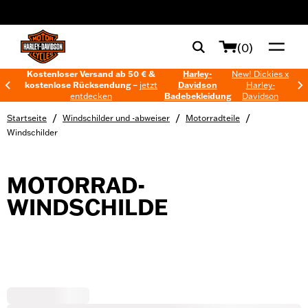
web accessibility
(0)
Kostenloser Versand ab 50 € &
Harley-
New! Dickies x
kostenlose Rücksendung –
jetzt
Davidson
Harley-
entdecken
Badebekleidung
Davidson
/
/
/
Startseite
Windschilder und -abweiser
Motorradteile
Windschilder
MOTORRAD-
WINDSCHILDE