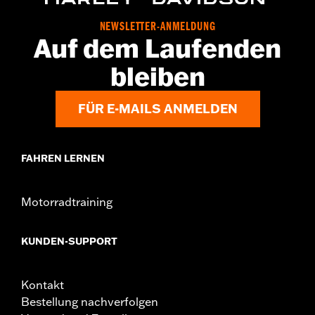
Breite:
15.78 Inches
In der Box:
Vollständiger Windschild mit allen
NEWSLETTER-ANMELDUNG
Auf dem Laufenden
Befestigungsteilen
Gesamthöhe des Windschildes:
15.66
bleiben
FÜR E-MAILS ANMELDEN
FAHREN LERNEN
Motorradtraining
KUNDEN-SUPPORT
Kontakt
Bestellung nachverfolgen