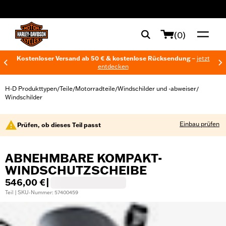
web accessibility
(0)
Kostenloser Versand ab 50 € & kostenlose Rücksendung –
jetzt
entdecken
H-D Produkttypen
Teile
Motorradteile
Windschilder und -abweiser
/
/
/
/
Windschilder
Einbau prüfen
Prüfen, ob dieses Teil passt
ABNEHMBARE KOMPAKT-
WINDSCHUTZSCHEIBE
546,00 €
|
Teil | SKU-Nummer: 57400459