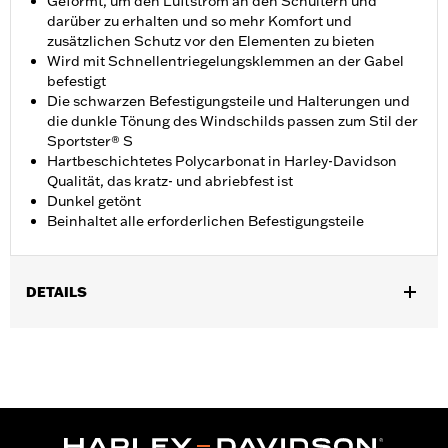
Geformt, um den Luftstrom an den Schultern und
darüber zu erhalten und so mehr Komfort und
zusätzlichen Schutz vor den Elementen zu bieten
Wird mit Schnellentriegelungsklemmen an der Gabel
befestigt
Die schwarzen Befestigungsteile und Halterungen und
die dunkle Tönung des Windschilds passen zum Stil der
Sportster® S
Hartbeschichtetes Polycarbonat in Harley-Davidson
Qualität, das kratz- und abriebfest ist
Dunkel getönt
Beinhaltet alle erforderlichen Befestigungsteile
DETAILS
Für RH1250S Modelle ab ’21.
Installationsanleitung
Befestigungsart:
Schnellentriegelung
In Einheiten erhältlich:
Jeweils
Material:
Hartbeschichtetes Polycarbonat