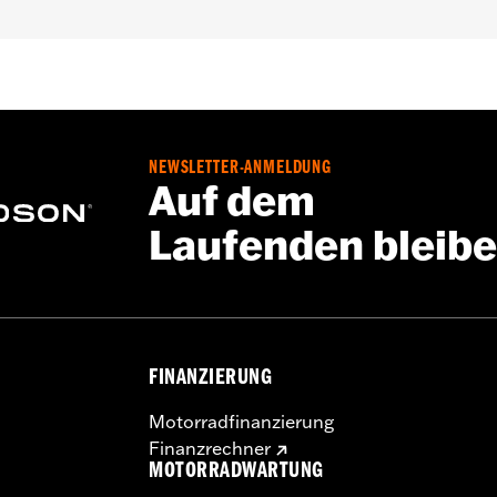
le. Passt nicht für FLHXXX, FLHTCUTG, FLTRT und FLTRXRR
NEWSLETTER-ANMELDUNG
hrungstasche
Auf dem
er Fahrt kann zu schweren oder tödlichen Verletzungen f
Laufenden bleib
nicht für die Verwendung beim Transport auf einem Anhän
nd des Transports auf einem Anhänger kann dazu führen, d
der dem Seitenwagen verursacht werden.
FINANZIERUNG
Motorradfinanzierung
Finanzrechner
MOTORRADWARTUNG