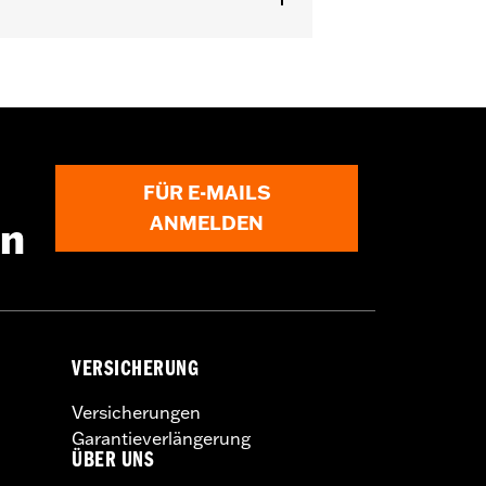
SE ab ’25.
FÜR E-MAILS
ühren.
ANMELDEN
en
ger vorgesehen. Die Verwendung von
ass die Plane reißt und Schäden an
VERSICHERUNG
Versicherungen
Garantieverlängerung
ÜBER UNS