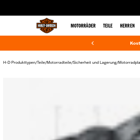
web accessibility
MOTORRÄDER
TEILE
HERREN
Kost
H-D Produkttypen
Teile
Motorradteile
Sicherheit und Lagerung
Motorradpl
/
/
/
/