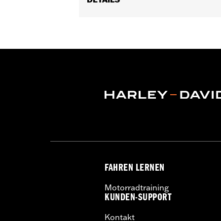
Für Touring und Freewheeler™ Model
Wasserabweisend:
Nein
Empfohlene Verwendung:
drInnen
In Einheiten erhältlich:
Jeweils
Material:
Mikrofaser
In der Box:
Beinhaltet eine Aufbewa
WARNUNG:
Die Verwendung während d
NOTIZEN:
H-D® Motorradplanen sind 
H-D® Motorradplanen währe
der Plane, dem Motorrad o
FAHREN LERNEN
Motorradtraining
KUNDEN-SUPPORT
Kontakt