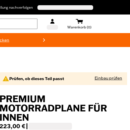
llung nachverfolgen
Warenkorb (0)
ecken
Harley-D
Einbau prüfen
Prüfen, ob dieses Teil passt
PREMIUM
MOTORRADPLANE FÜR
INNEN
223,00 €
|