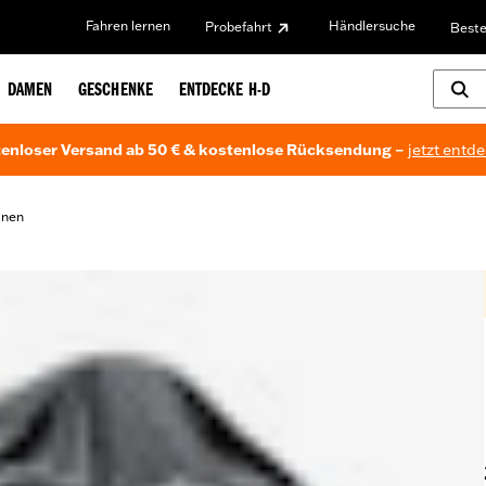
Fahren lernen
Händlersuche
Probefahrt
Beste
DAMEN
GESCHENKE
ENTDECKE H-D
enloser Versand ab 50 € & kostenlose Rücksendung –
jetzt entd
anen