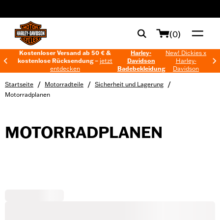
web accessibility
(0)
Kostenloser Versand ab 50 € &
Harley-
New! Dickies x
kostenlose Rücksendung –
jetzt
Davidson
Harley-
entdecken
Badebekleidung
Davidson
/
/
/
Startseite
Motorradteile
Sicherheit und Lagerung
Motorradplanen
MOTORRADPLANEN