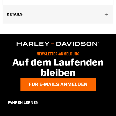
DETAILS
Für FXR ’99–’00, Dyna® ’94–’05 sowie Softail® und Touring
Modelle ’94–’06.
Installationsanleitung
In Einheiten erhältlich:
Jeweils
In der Box:
Verchromter Anlasser und verchromte
NEWSLETTER-ANMELDUNG
Anlasserabdeckung
Auf dem Laufenden
bleiben
FÜR E-MAILS ANMELDEN
FAHREN LERNEN