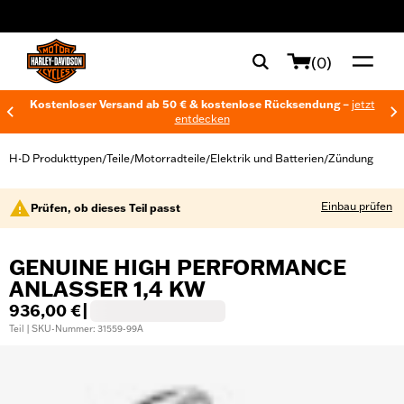
web accessibility
(0)
Kostenloser Versand ab 50 € & kostenlose Rücksendung –
jetzt
entdecken
H-D Produkttypen
Teile
Motorradteile
Elektrik und Batterien
Zündung
/
/
/
/
Einbau prüfen
Prüfen, ob dieses Teil passt
GENUINE HIGH PERFORMANCE
ANLASSER 1,4 KW
936,00 €
|
Teil | SKU-Nummer: 31559-99A